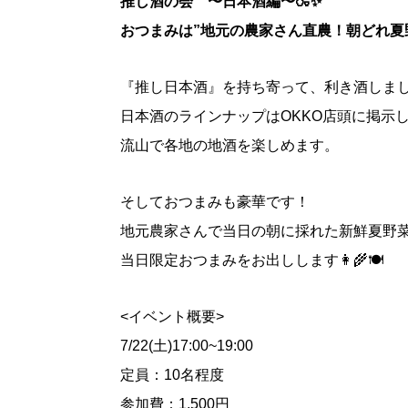
推し酒の会 〜日本酒編〜🍶✨
おつまみは”地元の農家さん直農！朝どれ夏野菜
『推し日本酒』を持ち寄って、利き酒しま
日本酒のラインナップはOKKO店頭に掲示
流山で各地の地酒を楽しめます。
そしておつまみも豪華です！
地元農家さんで当日の朝に採れた新鮮夏野
当日限定おつまみをお出しします👩‍🌾🍽
<イベント概要>
7/22(土)17:00~19:00
定員：10名程度
参加費：1,500円