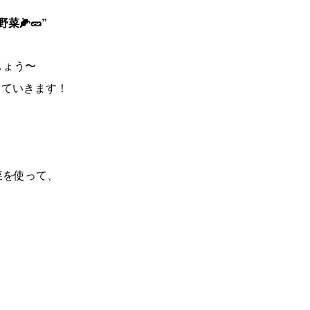
🌽🥒”
しょう〜
していきます！
菜を使って、