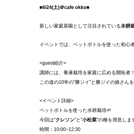
■6/24(土)＠
cafe okko
■
新しい家庭菜園として注目されている
水耕
イベントでは、ペットボトルを使った初心
<guest紹介>
講師には、養液栽培を家庭に広める開拓者
この道の10年の”勝ジイ”と勝ジイの娘さん
<イベント詳細>
ペットボトルを使った水耕栽培🌱
今回は”
クレソン
”と”
小松菜
”の種を用意しま
時間：10:00~12:30